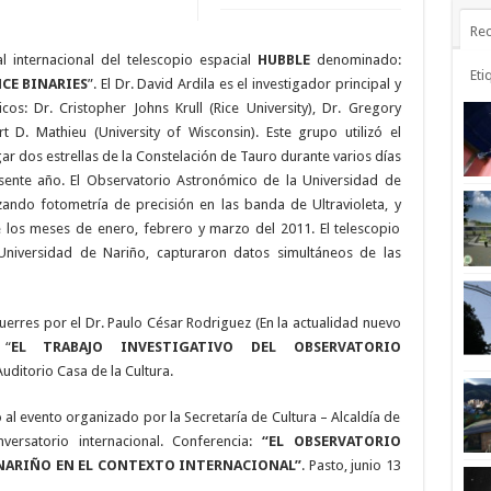
Rec
al internacional del telescopio espacial
HUBBLE
denominado:
Eti
CE BINARIES
”. El Dr. David Ardila es el investigador principal y
cos: Dr. Cristopher Johns Krull (Rice University), Dr. Gregory
rt D. Mathieu (University of Wisconsin). Este grupo utilizó el
ar dos estrellas de la Constelación de Tauro durante varios días
ente año. El Observatorio Astronómico de la Universidad de
izando fotometría de precisión en las banda de Ultravioleta, y
 los meses de enero, febrero y marzo del 2011. El telescopio
Universidad de Nariño, capturaron datos simultáneos de las
querres por el Dr. Paulo César Rodriguez (En la actualidad nuevo
 “
EL TRABAJO INVESTIGATIVO DEL OBSERVATORIO
Auditorio Casa de la Cultura.
 al evento organizado por la Secretaría de Cultura – Alcaldía de
ersatorio internacional. Conferencia:
“EL OBSERVATORIO
NARIÑO EN EL CONTEXTO INTERNACIONAL”
. Pasto, junio 13