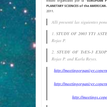
estuvo organizado por la
“EUROPEAN P
PLANETARY SCIENCES of the AMERICA
2011.
Allí presenté las siguientes pon
1.
STUDY OF 2003 YT1 AST
Rojas P.
2.
STUDY OF TrES-3 EXO
Rojas P. and Karla Reyes.
http://meetingorganizer.cop
http://meetingorganizer.cop
http://meetings.cop