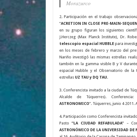
Morazurco
2. Participación en el trabajo observacion
“
ACRETION IN CLOSE PRE-MAIN-SEQUEN
en su grupo figuran los siguientes científi
J.Herczeg (Max Planck Institute), Dr. Robe
telescopio espacial HUBBLE
para investig
en los meses de febrero y marzo del pres
Nariño investigó las mismas estrellas real
también en la gamma visible B y V durante
espacial Hubble y el Observatorio de la 
estrellas
UZ TAU y DQ TAU.
3. Conferencista invitado a la ciudad de Tú
Alcalde de Túquerres). Conferencia:
ASTRONOMICO
”. Túquerres, junio 4 2011. 
4. Participación como Conferencista invitado
Pasto
“LA CIUDAD REFABULADA”
– Conv
ASTRONÓMICO DE LA UNIVERSIDAD DE 
al 16. Auditorio de la Casona de Taminango.