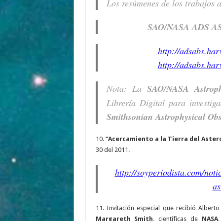
Los resúmenes de los trabajos a
SAO/NASA ADS A
http://adsabs.ha
http://adsabs.ha
Nota: La
SAO/NASA Astroph
Librería Digital para investi
Smithsonian Astrophysical Ob
10.
“Acercamiento a la Tierra del Aster
30 del 2011.
http://soyperiodista.com/noti
as
11. Invitación especial que recibió Alber
Margareth Smith
, científicas de
NASA