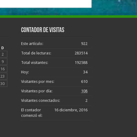
Contador de Visitas
Este artículo:
922
D
Total de lecturas:
283514
2
9
Total visitantes:
192588
16
Hoy:
34
23
Visitantes por mes:
610
30
Visitantes por día:
108
Visitantes conectados:
2
El contador
16 diciembre, 2016
comenzó el: