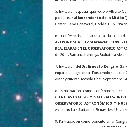
5. Invitación especial que recibió Alberto Q
para asistir al
lanzamiento de la Misión 
Center, Cabo Cañaveral, Florida. USA. Esta s
6. Conferencista invitado a la ciuda
ASTRONOMÍA”. Conferencia: “INVES
REALIZADAS EN EL OBSERVATORIO AST
de 2011. Barrancabermeja. Biblioteca Alejan
7. Invitación del
Dr. Ernesto Rengifo Gar
imparta la asignatura “Epistemología de la 
Autor y Nuevas Tecnologías”. Septiembre 14
8. Participación como conferencista en 
CIENCIAS EXACTAS Y NATURALES-UNIV
OBSERVATORIO ASTRONÓMICO Y NUES
Auditorio Luis Santander Benavides. Univers
9. Participación como ponente en el Con