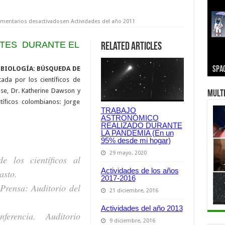
mentarios desactivados
en Actividades del año 2011
NTES DURANTE EL
Related Articles
BIOLOGÍA: BÚSQUEDA DE
NAS
SPA
ESO
Near
CARL
JET 
Arec
tada por los científicos de
se, Dr. Katherine Dawson y
Mult
tíficos colombianos: Jorge
TRABAJO
ASTRONÓMICO
REALIZADO DURANTE
LA PANDEMIA (En un
95% desde mi hogar)
29 mayo, 2020
e los científicos al
Actividades de los años
asto.
2017-2016
Prensa: Auditorio del
21 diciembre, 2016
Actividades del año 2013
erencia. Auditorio
9 diciembre, 2016