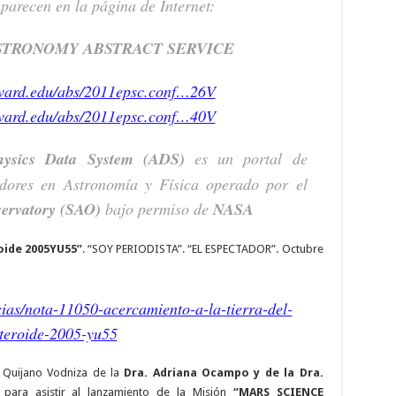
parecen en la página de Internet:
STRONOMY ABSTRACT SERVICE
rvard.edu/abs/2011epsc.conf…26V
rvard.edu/abs/2011epsc.conf…40V
ysics Data System (ADS)
es un portal de
gadores en Astronomía y Física operado por el
servatory (SAO)
bajo permiso de
NASA
oide 2005YU55”
. “SOY PERIODISTA”. “EL ESPECTADOR”. Octubre
cias/nota-11050-acercamiento-a-la-tierra-del-
teroide-2005-yu55
to Quijano Vodniza de la
Dra. Adriana Ocampo y de la Dra.
, para asistir al lanzamiento de la Misión
“MARS SCIENCE