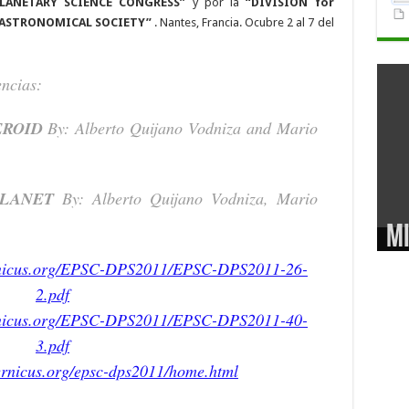
LANETARY SCIENCE CONGRESS”
y por la
“DIVISION for
N ASTRONOMICAL SOCIETY”
. Nantes, Francia. Ocubre 2 al 7 del
encias:
EROID
By: Alberto Quijano Vodniza and Mario
PLANET
By: Alberto Quijano Vodniza, Mario
M
ernicus.org/EPSC-DPS2011/EPSC-DPS2011-26-
2.pdf
ernicus.org/EPSC-DPS2011/EPSC-DPS2011-40-
3.pdf
ernicus.org/epsc-dps2011/home.html