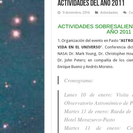
Actividades del año 2011
9 diciembre, 2016
Actividades
Co
ACTIVIDADES SOBRESALIE
AÑO 2011
1. Organización del evento en Pasto “
ASTRO
VIDA EN EL UNIVERSO
”. Conferencia dic
NASA: Dr. Mark Young, Dr. Christopher Hou
Dr. John Peters; en compañía de los cien
Enrique Bueno y Andrés Moreno.
Cronograma:
Lunes 10 de enero: Visita d
Observatorio Astronómico de P
Martes 11 de enero: Rueda de 
Hotel Morazurco-Pasto
Martes 11 de enero: Conf