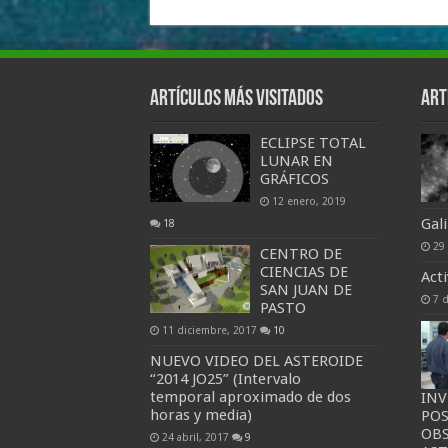
Artículos más visitados
Art
ECLIPSE TOTAL
LUNAR EN
GRÁFICOS
12 enero, 2019
Gali
18
29 
CENTRO DE
CIENCIAS DE
Act
SAN JUAN DE
7 
PASTO
11 diciembre, 2017
10
NUEVO VIDEO DEL ASTEROIDE
“2014 JO25” (Intervalo
temporal aproximado de dos
INV
horas y media)
PO
OB
24 abril, 2017
9