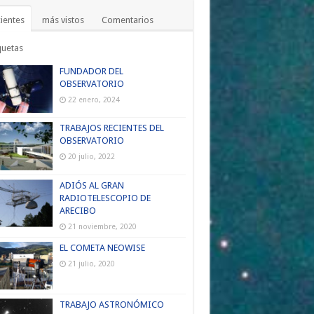
ientes
más vistos
Comentarios
quetas
FUNDADOR DEL
OBSERVATORIO
22 enero, 2024
TRABAJOS RECIENTES DEL
OBSERVATORIO
20 julio, 2022
ADIÓS AL GRAN
RADIOTELESCOPIO DE
ARECIBO
21 noviembre, 2020
EL COMETA NEOWISE
21 julio, 2020
TRABAJO ASTRONÓMICO